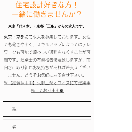
住宅設計好きな方！
一緒に働きませんか？
東京「代々木」・京都「三条」からの求人です。
東京・京都
にて求人を募集しております。女性
でも働きやすく、スキルアップによってはテレ
ワークも可能で煩わしい通勤をなくすことが可
能です。建築士の有資格者優遇致しますが、前
Natural Living
向きに取り組むお気持ちがあれば差支えござい
会社概要
ません。どうぞお気軽にお問合せ下さい。
ナチュラルリビング株式会社
​※【絶賛採用中】京都三条オフィスにて建築事
​代表取締役 金井 健太郎
務しております※
二級建築士事務所 登録第15820号
MAIN OFFICE 東京本社
住所 〒194-0041 東京都町田市玉川学園