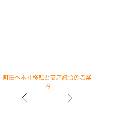
町田へ本社移転と支店統合のご案
内
2024年7月
この度、
弊社では下記のとおり東京都町田市へ本社を
移転することとなりました。