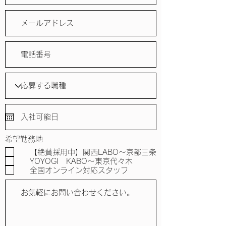
7-1-6・210
東京_
代々木_LABO
住所 〒151-0053 東京都渋谷区代々木5-
36-5-207
大阪_
梅田_BRANCH
住所 〒530-0057 大阪府大阪市北区曾根崎
2-8-5
お初天神EAST BLDG 4F-08
希望勤務地
鹿児島_
ハモニカンテラス_地方創生LABO
【絶賛採用中】関西LABO～京都三条
YOYOGI KABO～東京代々木
住所 〒899-1621 鹿児島県阿久根市本町
全国オンライン対応スタッフ
108
共通ダイヤル
03-6407-0733