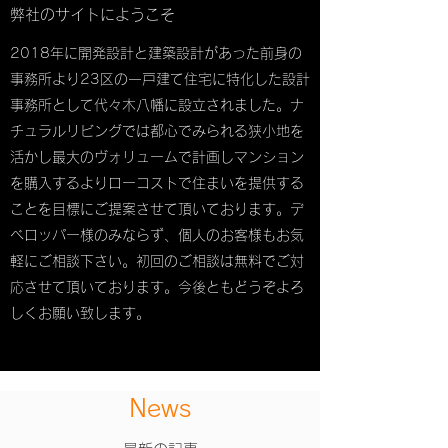
弊社のサイトにようこそ
2018年に開発設計と建築設計があった前身の
事務所より23区の一戸建て住宅に特化した設計
事務所として代々木八幡に設立されました。ナ
チュラルリビングでは都心でみられる狭小地を
活かし最大のヴォリュームで計画しマンション
を購入するよりローコストで住まいを提供する
ことを目標にご提案させて頂いております。デ
ベロッパー様のみならず、個人のお客様もお気
軽にご相談下さい。初回のご相談は無料でご対
応させて頂いております。今後ともどうぞよろ
しくお願い致します。
News