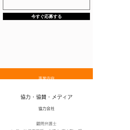
メール
info@natural-living.style
今すぐ応募する
営業時間
月～金 10：00～19：00
土・日・祝日 15：00～19：00
​（新型コロナ対策により時差出勤を行っており
ます。年末年始・夏期休業はお知らせいたしま
す。）
事業内容
建築企画部
・確認申請業務
協力・協賛・メディア
・プラン作成
・一戸建て住宅設計
協力会社
・評価系業務
（長期優良・フラット35S・性能評価等）
顧問弁護士