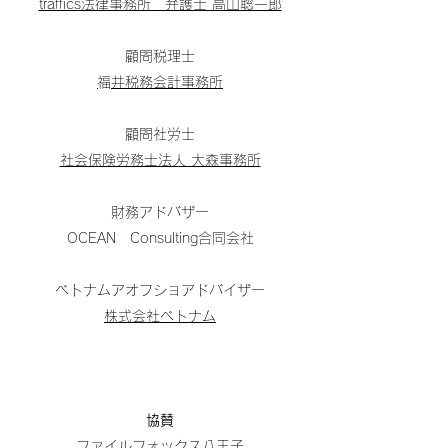
traffics法律事務所 弁護士 高山聡一郎
・許可業務（開発・43条・53条等）
​地方創生部
・空家再生事業
顧問税理士
・一次産業再構築事業
​福井税務会計事務所
​ ・コミュニティー生成業務
顧問社労士
社会保険労務士法人 大森事務所
沿革
2018年 代々木八幡 設立
2020年 ハノイ支店 開業
財務アドバザー
2020年 事務所を幡ヶ谷へ移転
OCEAN Consulting合同会社
2022年 鹿児島支店オープン
ベトナムアオフショアドバイザー
2022年 鹿児島本店登記
町田支店移設
株式会社ベトナム
YOYOGI LABO開設
ハノイ支店再開
2023年 大阪梅田オフィス開設
2024年 本社を東京都町田市へ移
協賛
ファイルフォックス八王子
転