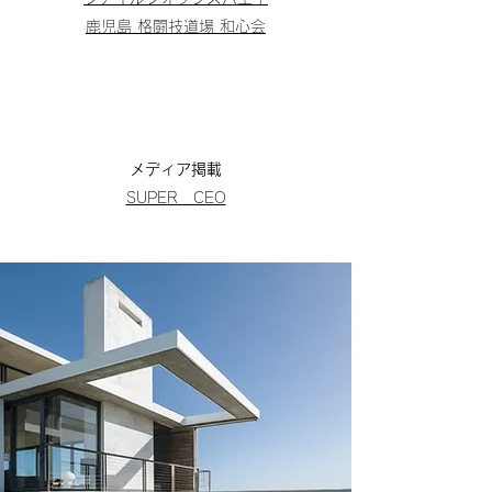
鹿児島 格闘技道場 和心会
​所属団体​
・
パッションリーダーズ 参事
・
Boon's Academy
メディア掲載
SUPER CEO​